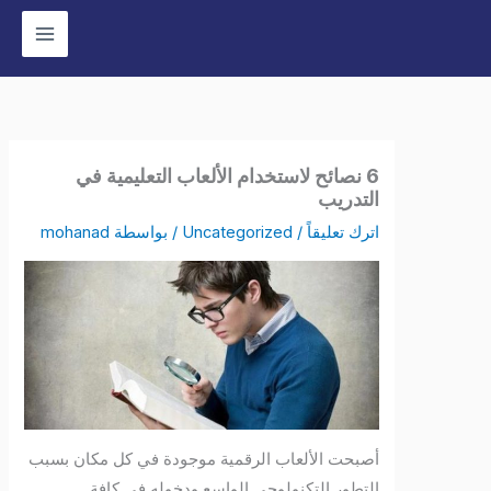
وى
6 نصائح لاستخدام الألعاب التعليمية في
التدريب
اترك تعليقاً
/
Uncategorized
/ بواسطة
mohanad
أصبحت الألعاب الرقمية موجودة في كل مكان بسبب
التطور التكنولوجي الواسع ودخوله في كافة