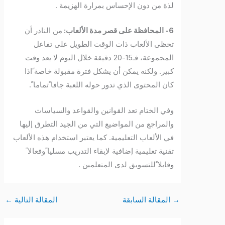
لذة من دون الإحساس بمرارة الهزيمة .
6- المحافظة على قصر مدة الألعاب:
من النادر أن
تحظى الألعاب ذات الوقت الطويل على تفاعل
المجموعة، فـ15-20 دقيقة خلال اليوم لا يعد وقت
كبير. ولكنه يمكن أن يشكل فترة مقبولة خاصة ًاذا
كان المحتوى الذي تدور حوله اللعبة جافا ًتماما ً.
وفي الختام تعد القوانين والقواعد والسياسات
والمراجع من المواضيع التي من الجيد التطرق إليها
في الألعاب التعليمية. كما يعتبر استخدام هذه الألعاب
تقنية تعليمية إضافية لإبقاء التدريب مسليا ًوفعالا ً
وقابلا ًللتسويق لدى المتعلمين .
→
المقالة السابقة
المقالة التالية
←