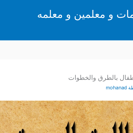
ت و معلمين و معلمه
لأطفال بالطرق والخطوات
ة
mohanad